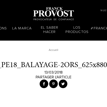
NUE
EL SABER
LOS
LONS
LA MARCA
FRANC
HACER
PRODUCTOS
Accueil
_PE18_BALAYAGE-2ORS_625x880
13/03/2018
PARTAGER L'ARTICLE