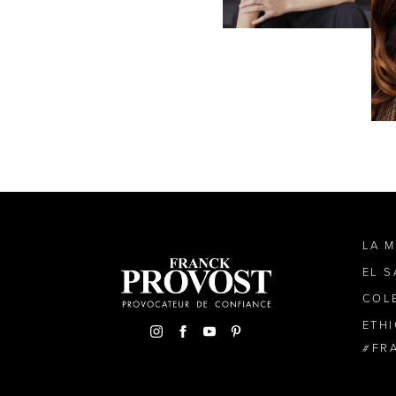
LA 
EL 
COL
ETH
FR