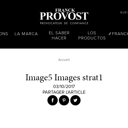
NUE
EL SABER
LOS
LONS
LA MARCA
FRANC
HACER
PRODUCTOS
Accueil
Image5 Images strat1
03/10/2017
PARTAGER L'ARTICLE