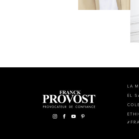
LA 
EL 
COL
ETH
FR