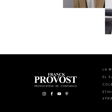
LA 
EL 
COL
ETH
FR