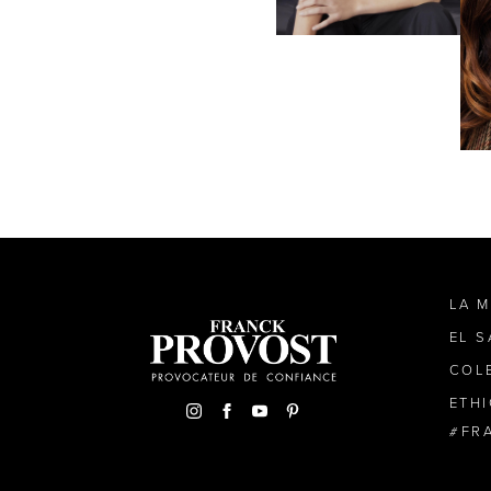
LA 
EL 
COL
ETH
FR