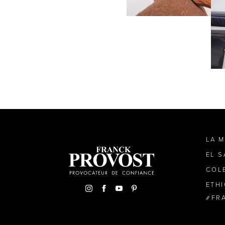
LA 
EL 
COL
ETH
FR