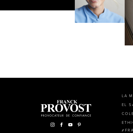
LA 
EL 
COL
ETH
FR