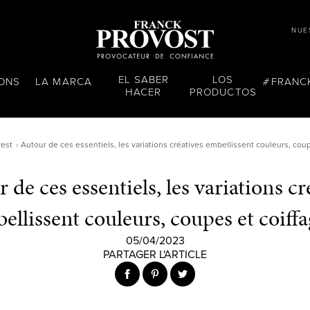
NUE
EL SABER
LOS
LONS
LA MARCA
FRANC
HACER
PRODUCTOS
rest
Autour de ces essentiels, les variations créatives embellissent couleurs, coup
 de ces essentiels, les variations cr
ellissent couleurs, coupes et coiffa
05/04/2023
PARTAGER L'ARTICLE