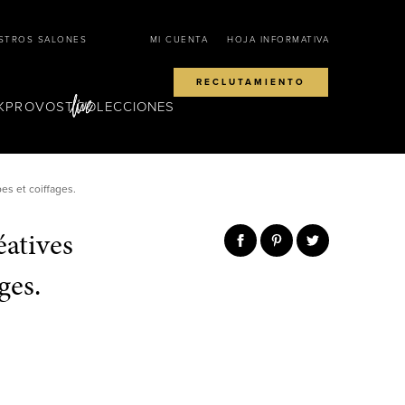
STROS SALONES
MI CUENTA
HOJA INFORMATIVA
RECLUTAMIENTO
KPROVOST
COLECCIONES
es et coiffages.
éatives
ges.