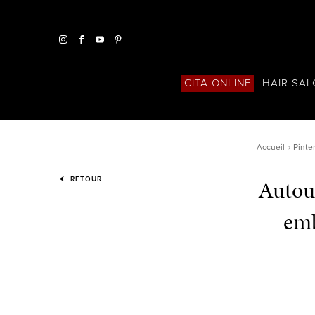
HAIR SA
CITA ONLINE
Accueil
Pinte
Autour
RETOUR
emb