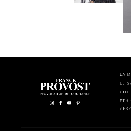
LA 
EL 
COL
ETH
FR