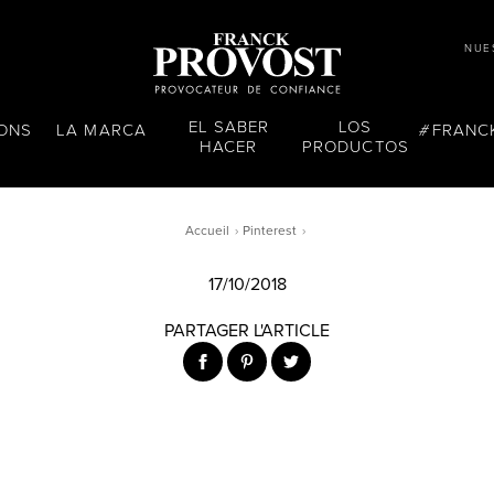
NUE
EL SABER
LOS
LONS
LA MARCA
FRANC
HACER
PRODUCTOS
Accueil
Pinterest
17/10/2018
PARTAGER L'ARTICLE