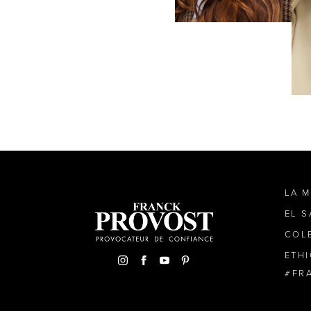
LA 
EL 
COL
ETH
FR