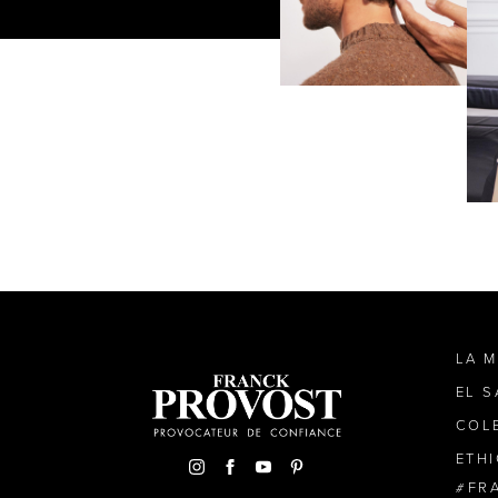
LA 
EL 
COL
ETH
FR