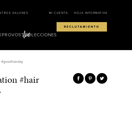
STROS SALONES
MI CUENTA
HOJA INFORMATIVA
RECLUTAMIENTO
KPROVOST
COLECCIONES
ir #goodhairday
ation #hair
y