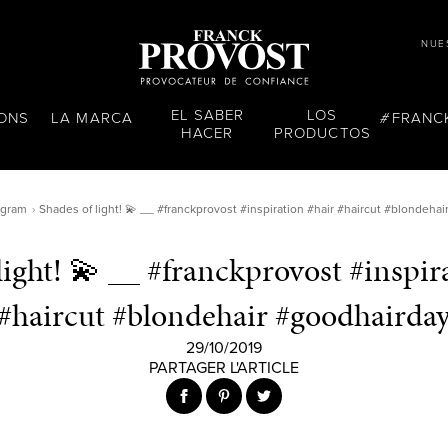
NUE
EL SABER
LOS
LONS
LA MARCA
FRANC
HACER
PRODUCTOS
agram
Shades of light! 💫 __ #franckprovost #inspiration #hair #haircut #blondeha
light! 💫 __ #franckprovost #inspir
#haircut #blondehair #goodhairda
29/10/2019
PARTAGER L'ARTICLE