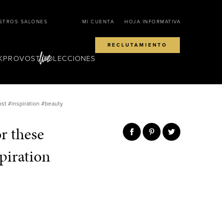
STROS SALONES
MI CUENTA
HOJA INFORMATIVA
RECLUTAMIENTO
KPROVOST
COLECCIONES
ost #inspiration #beauty
r these
piration