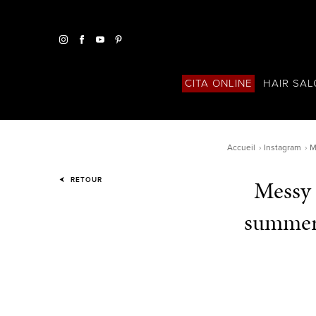
HAIR SA
CITA ONLINE
Accueil
Instagram
M
Messy 
RETOUR
summer 