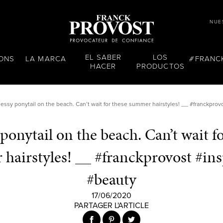
NUE
EL SABER
LOS
LONS
LA MARCA
FRANC
HACER
PRODUCTOS
essy ponytail on the beach. Can’t wait for these summer hairstyles!⁣ __⁣ #franckprov
ponytail on the beach. Can’t wait fo
hairstyles!⁣ __⁣ #franckprovost #ins
#beauty
17/06/2020
PARTAGER L'ARTICLE