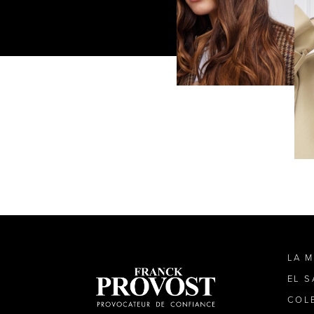
LA 
EL 
COL