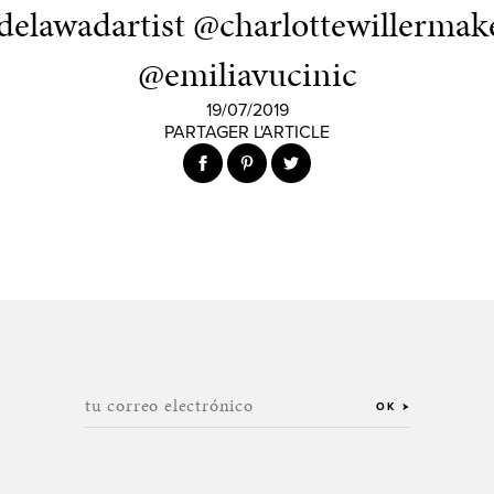
elawadartist @charlottewillerma
@emiliavucinic
19/07/2019
PARTAGER L'ARTICLE
tu correo electrónico
OK