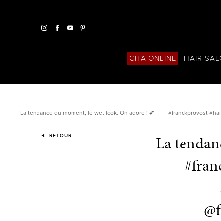
HAIR SA
CITA ONLINE
La tendance du moment, le wet look. On adore ! 💕 ___ #franckprovost #ha
La tendan
RETOUR
#fran
@f