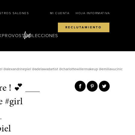
STROS SALONES
MI CUENTA
HOJA INFORMATIVA
RECLUTAMIENTO
KPROVOST
COLECCIONES
el @alexandrinepiel @adelawadartist @charlottewillermakeup @emiliavucinic
e ! 💕 ___
 #girl
_
iel