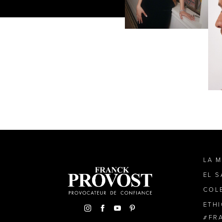
LA 
EL 
COL
ETH
FR