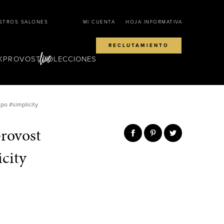
STROS SALONES
MI CUENTA
HOJA INFORMATIVA
RECLUTAMIENTO
KPROVOST
COLECCIONES
spo #simplicity
provost
icity