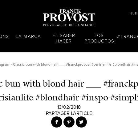
NUE
EL SABER
LOS
LONS
LA MARCA
FRANC
HACER
PRODUCTOS
tagram
Classic bun with blond hair ___ #franckprovost #parisianlife #blondhair #in
c bun with blond hair ___ #franck
isianlife #blondhair #inspo #simpl
13/02/2018
PARTAGER L'ARTICLE