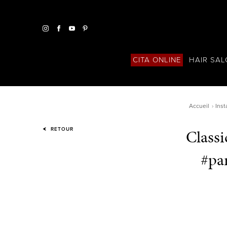
HAIR SA
CITA ONLINE
Accueil
Ins
Classi
RETOUR
#par