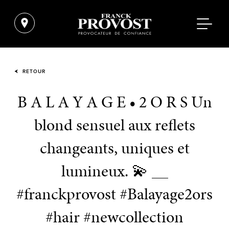
RETOUR
B A L A Y A G E • 2 O R S Un
blond sensuel aux reflets
changeants, uniques et
lumineux. 💫 __
#franckprovost #Balayage2ors
#hair #newcollection