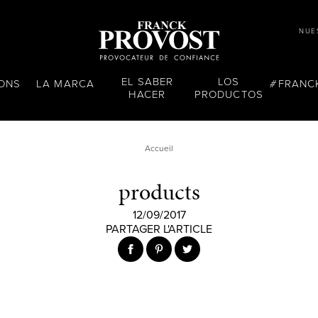
NUE
EL SABER
LOS
LONS
LA MARCA
FRANC
HACER
PRODUCTOS
Accueil
products
12/09/2017
PARTAGER L'ARTICLE