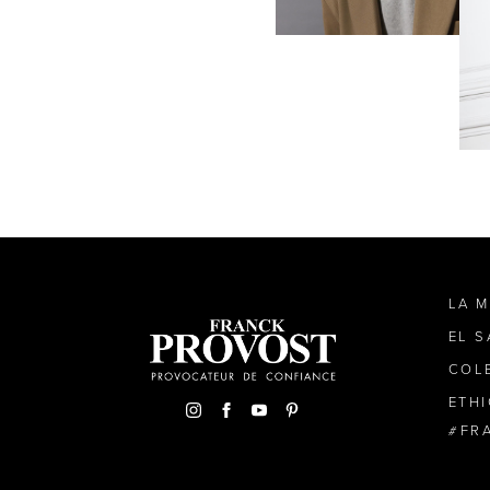
LA 
EL 
COL
ETH
FR