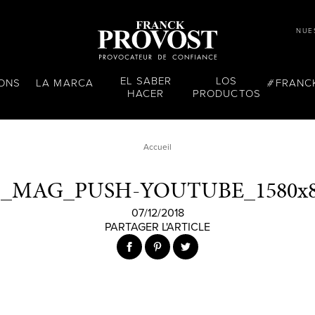
NUE
EL SABER
LOS
LONS
LA MARCA
FRANC
HACER
PRODUCTOS
Accueil
P_MAG_PUSH-YOUTUBE_1580x8
07/12/2018
PARTAGER L'ARTICLE