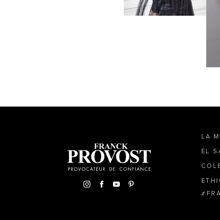
LA 
EL 
COL
ETH
FR