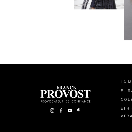
LA 
EL 
COL
ETH
FR