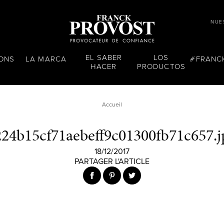
NUE
EL SABER
LOS
LONS
LA MARCA
FRANC
HACER
PRODUCTOS
Accueil
224b15cf71aebeff9c01300fb71c657.j
18/12/2017
PARTAGER L'ARTICLE