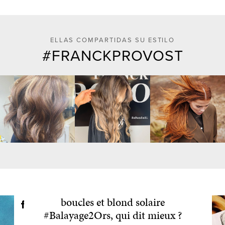
ELLAS COMPARTIDAS SU ESTILO
FRANCKPROVOST
H A I R S T Y L E Cascade de
boucles et blond solaire
#Balayage2Ors, qui dit mieux ?