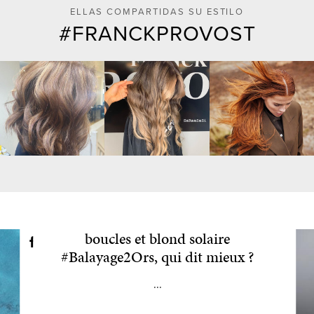
ELLAS COMPARTIDAS SU ESTILO
FRANCKPROVOST
H A I R S T Y L E Cascade de
boucles et blond solaire
#Balayage2Ors, qui dit mieux ?
...