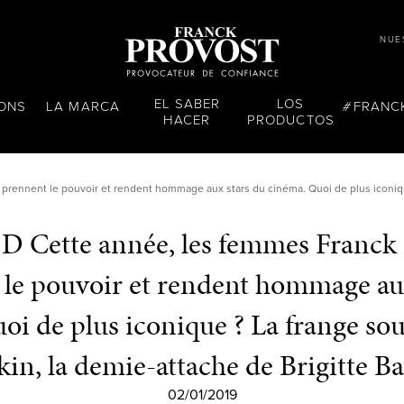
NUE
EL SABER
LOS
LONS
LA MARCA
FRANC
HACER
PRODUCTOS
rennent le pouvoir et rendent hommage aux stars du cinéma. Quoi de plus iconique
D Cette année, les femmes Franck 
le pouvoir et rendent hommage au
oi de plus iconique ? La frange sou
kin, la demie-attache de Brigitte B
02/01/2019