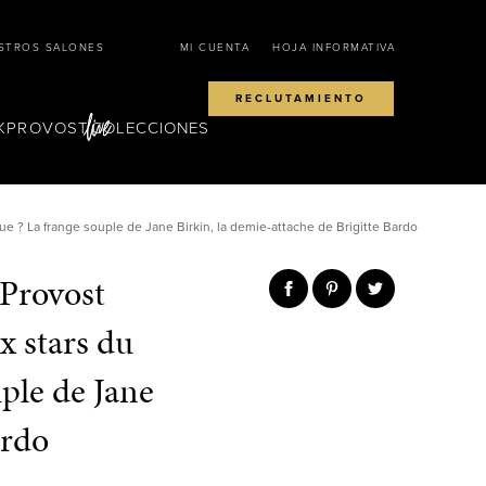
STROS SALONES
MI CUENTA
HOJA INFORMATIVA
RECLUTAMIENTO
KPROVOST
COLECCIONES
 ? La frange souple de Jane Birkin, la demie-attache de Brigitte Bardo
Provost
x stars du
ple de Jane
ardo