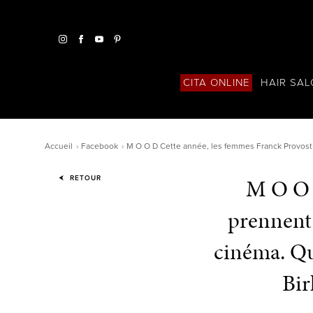
HAIR SA
CITA ONLINE
Accueil
Facebook
M O O D Cette année, les femmes Franck Provost p
M O O 
RETOUR
prennent 
cinéma. Qu
Bir