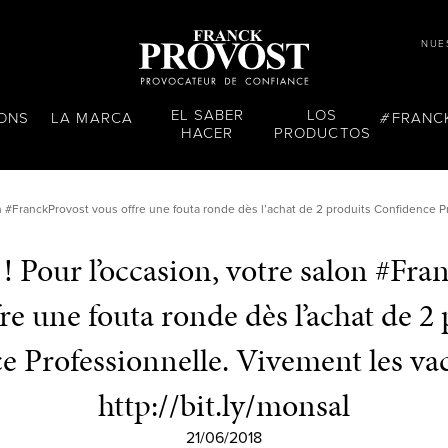
NUE
EL SABER
LOS
LONS
LA MARCA
FRANC
HACER
PRODUCTOS
lon #FranckProvost vous offre une fouta ronde dès l’achat de 2 produits Confidence P
là ! Pour l’occasion, votre salon #Fr
re une fouta ronde dès l’achat de 2
e Professionnelle. Vivement les va
http://bit.ly/monsal
21/06/2018