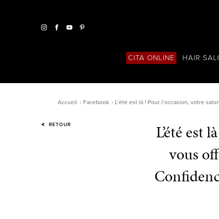
HAIR SA
CITA ONLINE
Accueil
Facebook
L’été est là ! Pour l’occasion, votre sa
L’été est 
RETOUR
vous off
Confidenc