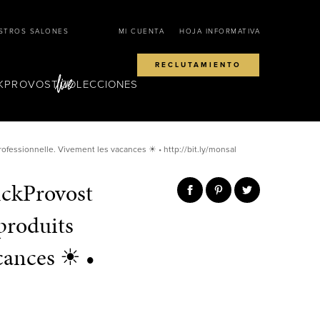
STROS SALONES
MI CUENTA
HOJA INFORMATIVA
RECLUTAMIENTO
KPROVOST
COLECCIONES
rofessionnelle. Vivement les vacances ☀ • http://bit.ly/monsal
anckProvost
 produits
cances ☀ •