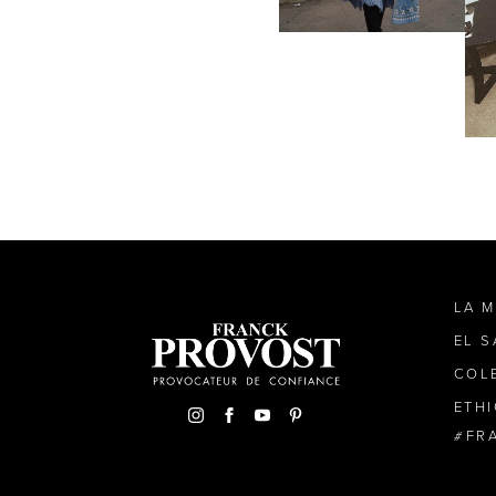
LA 
EL 
COL
ETH
FR