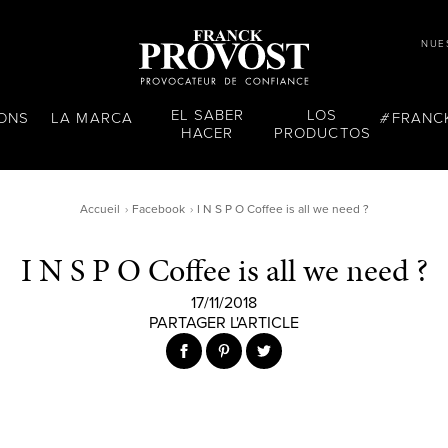
NUE
EL SABER
LOS
LONS
LA MARCA
FRANC
HACER
PRODUCTOS
Accueil
Facebook
I N S P O Coffee is all we need ?
I N S P O Coffee is all we need ?
17/11/2018
PARTAGER L'ARTICLE