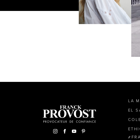
LA 
EL 
COL
ETH
FR