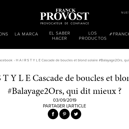
NUE
EL SABER
LOS
LONS
LA MARCA
FRANC
HACER
PRODUCTOS
acebook
H A I R S T Y L E Cascade de boucles et blond solaire #Balayage2Ors, qui
 T Y L E Cascade de boucles et blo
#Balayage2Ors, qui dit mieux ?
03/09/2019
PARTAGER L'ARTICLE