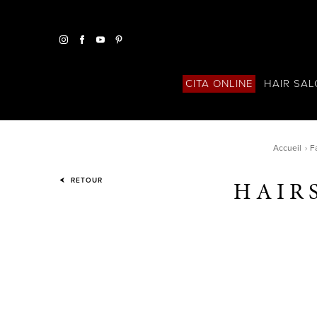
HAIR SA
CITA ONLINE
Accueil
F
H A I R S
RETOUR