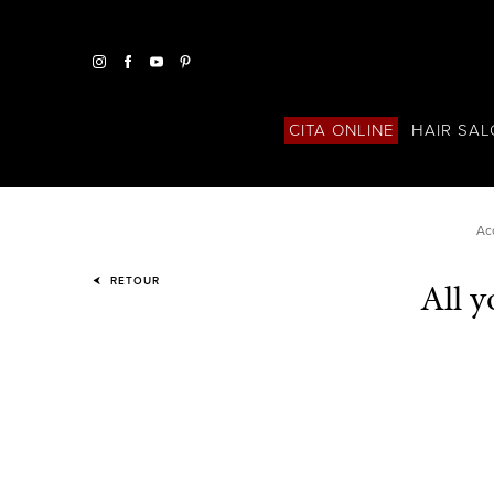
HAIR SA
CITA ONLINE
Ac
All y
RETOUR