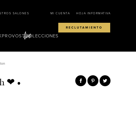
STROS SALONES
MI CUENTA
HOJA INFORMATIVA
RECLUTAMIENTO
KPROVOST
COLECCIONES
alon
sh ❤ •