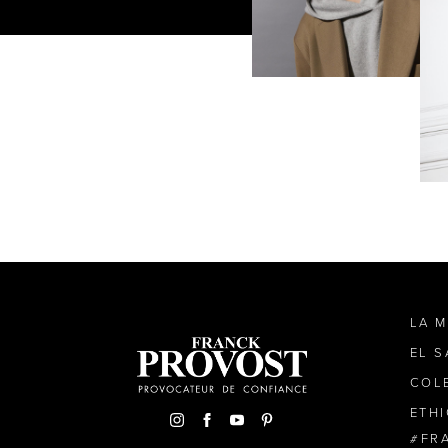
LA 
EL 
COL
ETH
FR