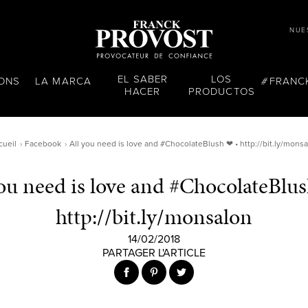
NUE
EL SABER
LOS
LONS
LA MARCA
FRANC
HACER
PRODUCTOS
cueil
Facebook
All you need is love and #ChocolateBlush ❤ • http://bit.ly/mons
ou need is love and #ChocolateBlu
http://bit.ly/monsalon
14/02/2018
PARTAGER L'ARTICLE