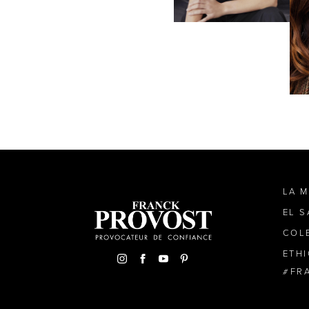
LA 
EL 
COL
ETH
FR