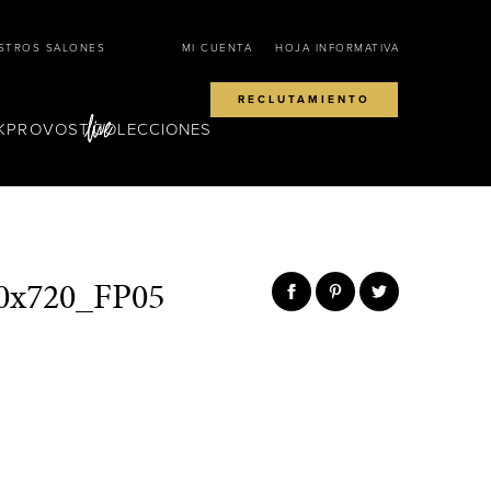
STROS SALONES
MI CUENTA
HOJA INFORMATIVA
RECLUTAMIENTO
KPROVOST
COLECCIONES
x720_FP05