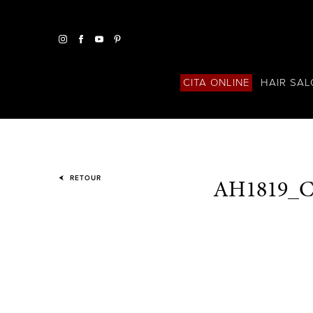
HAIR SA
CITA ONLINE
AH1819_
RETOUR