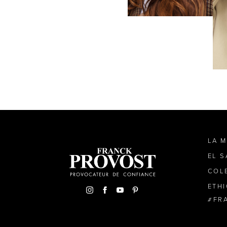
LA 
EL 
COL
ETH
FR