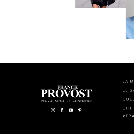
LA 
EL 
COL
ETH
FR