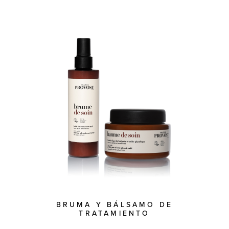
BRUMA Y BÁLSAMO DE
TRATAMIENTO