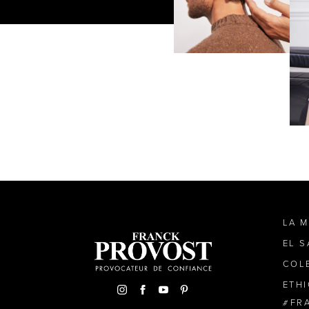
LA 
EL 
COL
ETH
FR