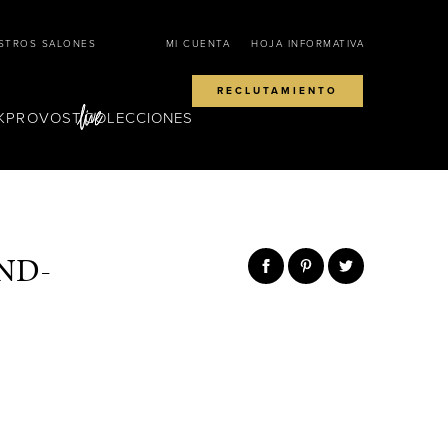
STROS SALONES
MI CUENTA
HOJA INFORMATIVA
RECLUTAMIENTO
KPROVOST
COLECCIONES
ND-