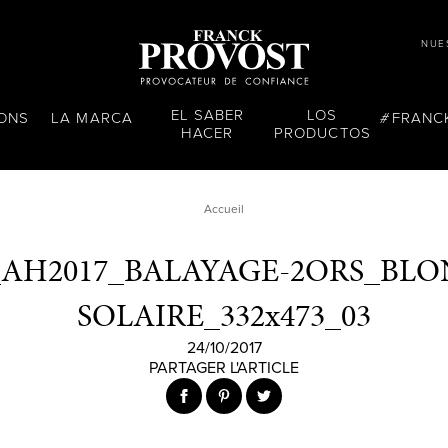
NUE
EL SABER
LOS
LONS
LA MARCA
FRANC
HACER
PRODUCTOS
Accueil
_AH2017_BALAYAGE-2ORS_BLO
SOLAIRE_332x473_03
24/10/2017
PARTAGER L'ARTICLE