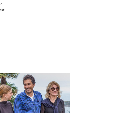
ue
ost