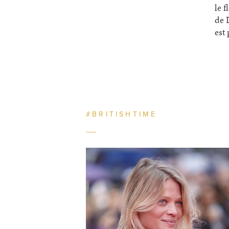
le 
de 
est 
#BRITISHTIME