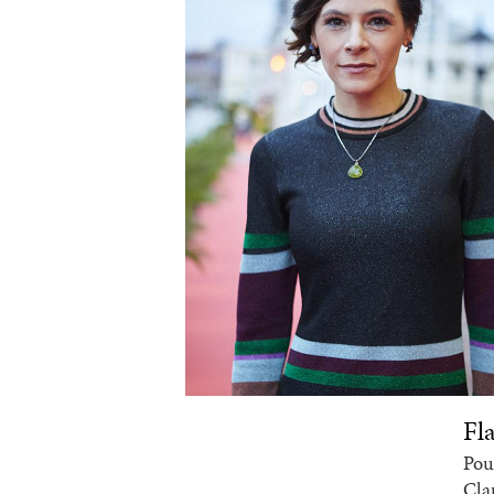
Fl
Pou
Cla