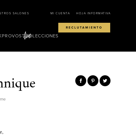
STROS SALONES
MI CUENTA
HOJA INFORMATIVA
RECLUTAMIENTO
KPROVOST
COLECCIONES
annique
ime
e,