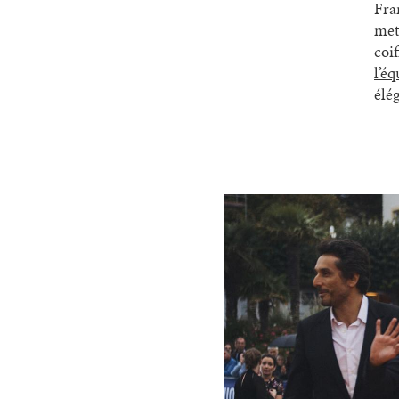
Fran
met
coi
l’éq
élé