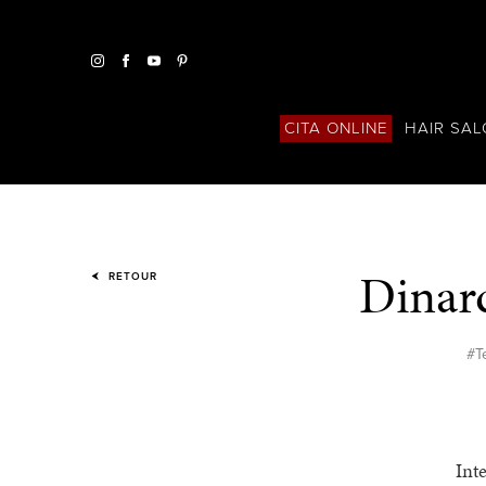
HAIR SA
CITA ONLINE
Dinard
RETOUR
#T
Int