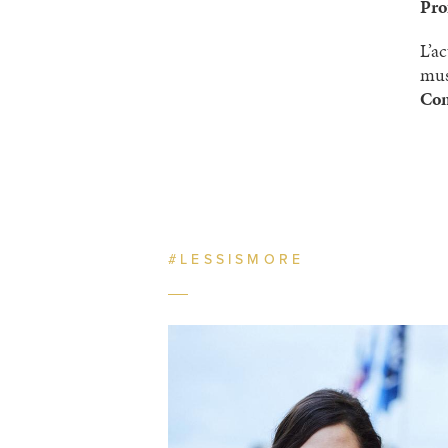
Pro
L’a
must
Con
#LESSISMORE