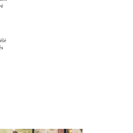
vé
êlé
és