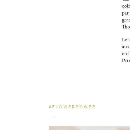
coi
par
gra
Tho
Le 
aux
en 
Pro
#FLOWERPOWER