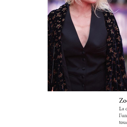
Zo
La 
l’u
touc