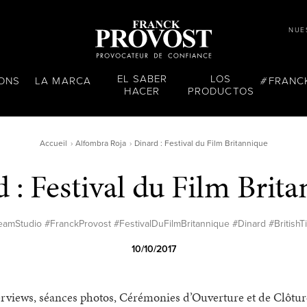
NUE
EL SABER
LOS
LONS
LA MARCA
FRANC
HACER
PRODUCTOS
Accueil
Alfombra Roja
Dinard : Festival du Film Britannique
 : Festival du Film Brit
eamStudio #FranckProvost #FestivalDuFilmBritannique #Dinard #BritishT
10/10/2017
erviews, séances photos, Cérémonies d’Ouverture et de Clôtur