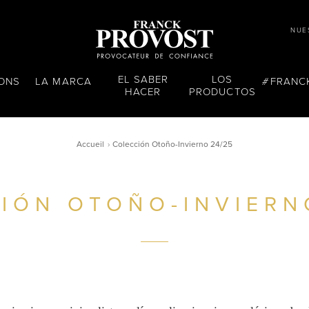
NUE
EL SABER
LOS
LONS
LA MARCA
FRANC
HACER
PRODUCTOS
Accueil
Colección Otoño-Invierno 24/25
IÓN OTOÑO-INVIERN