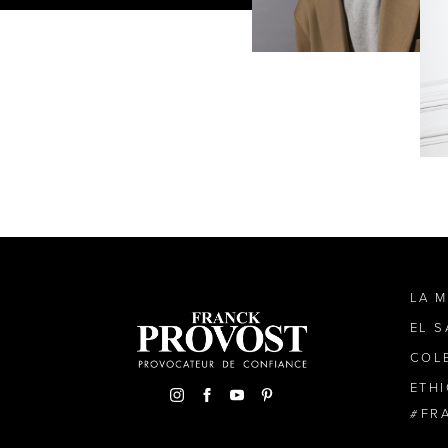
LA 
EL 
COL
ETH
FR