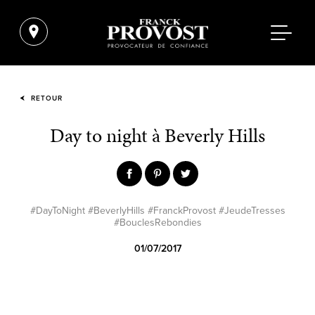
RETOUR
Day to night à Beverly Hills
#DayToNight #BeverlyHills #FranckProvost #JeudeTresses
#BouclesRebondies
01/07/2017