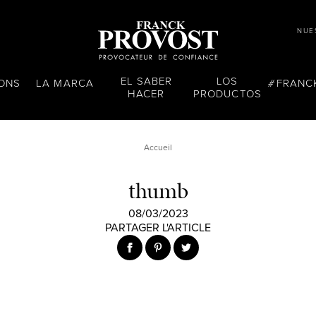
NUE
EL SABER
LOS
LONS
LA MARCA
FRANC
HACER
PRODUCTOS
Accueil
thumb
08/03/2023
PARTAGER L'ARTICLE