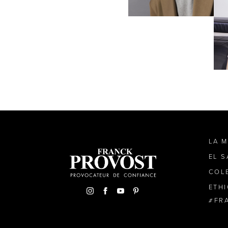
LA 
EL 
COL
ETH
FR