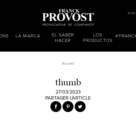
NUE
EL SABER
LOS
LONS
LA MARCA
FRANC
HACER
PRODUCTOS
Accueil
thumb
27/03/2023
PARTAGER L'ARTICLE