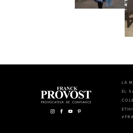
LA 
EL 
COL
ETH
FR