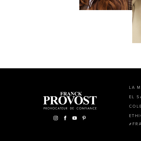
LA 
EL 
COL
ETH
FR