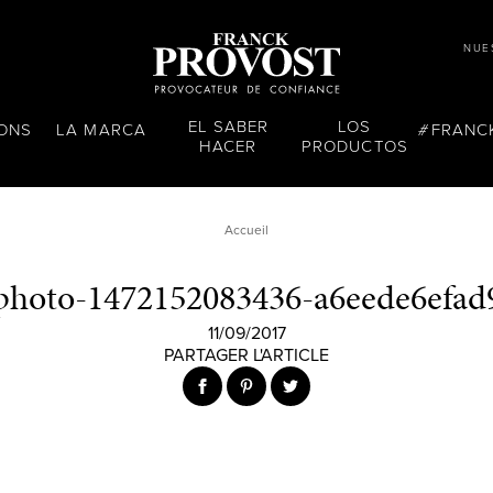
NUE
EL SABER
LOS
LONS
LA MARCA
FRANC
HACER
PRODUCTOS
Accueil
photo-1472152083436-a6eede6efad
11/09/2017
PARTAGER L'ARTICLE