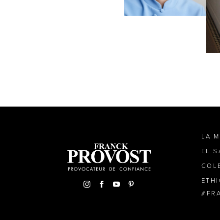
LA 
EL 
COL
ETH
FR