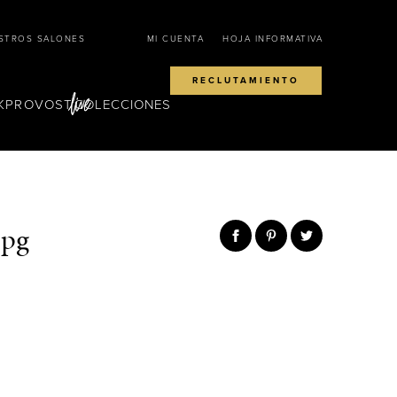
STROS SALONES
MI CUENTA
HOJA INFORMATIVA
RECLUTAMIENTO
KPROVOST
COLECCIONES
jpg