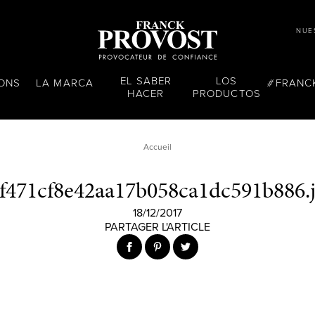
NUE
EL SABER
LOS
LONS
LA MARCA
FRANC
HACER
PRODUCTOS
Accueil
f471cf8e42aa17b058ca1dc591b886.
18/12/2017
PARTAGER L'ARTICLE