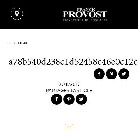
RETOUR
a78b540d238c1d52458c46e0c12c
27/11/2017
PARTAGER L'ARTICLE