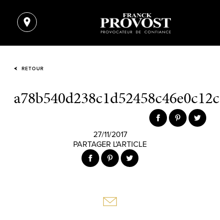
RETOUR
a78b540d238c1d52458c46e0c12c
27/11/2017
PARTAGER L'ARTICLE