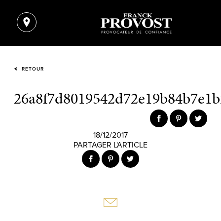
RETOUR
26a8f7d8019542d72e19b84b7e1b
18/12/2017
PARTAGER L'ARTICLE