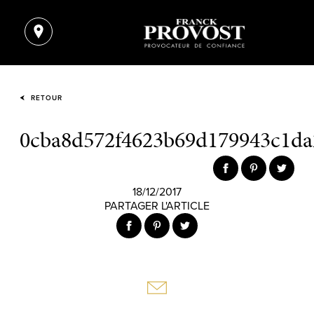
RETOUR
0cba8d572f4623b69d179943c1da
18/12/2017
PARTAGER L'ARTICLE