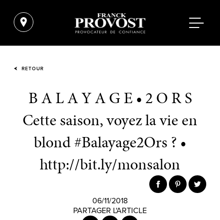
RETOUR
B A L A Y A G E • 2 O R S
Cette saison, voyez la vie en
blond #Balayage2Ors ? •
http://bit.ly/monsalon
06/11/2018
PARTAGER L'ARTICLE