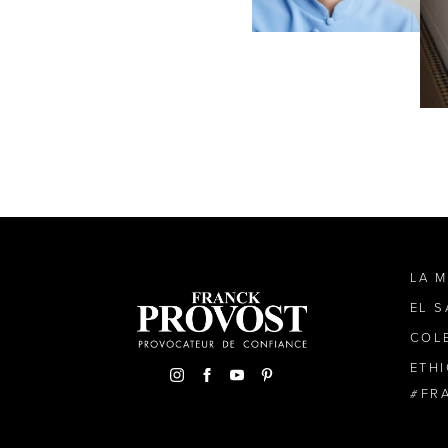
LA 
EL 
COL
ETH
FR