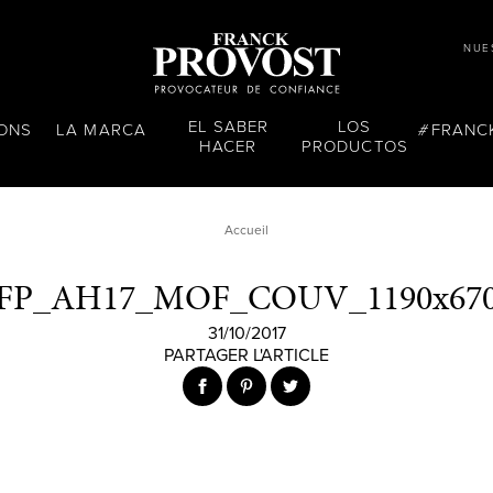
NUE
EL SABER
LOS
LONS
LA MARCA
FRANC
HACER
PRODUCTOS
Accueil
FP_AH17_MOF_COUV_1190x67
31/10/2017
PARTAGER L'ARTICLE